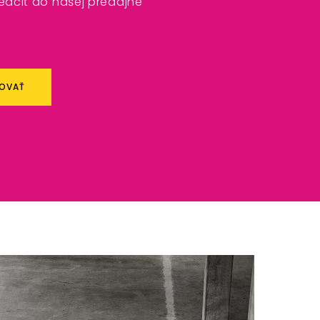
vedčiť do našej predajne
POVAŤ