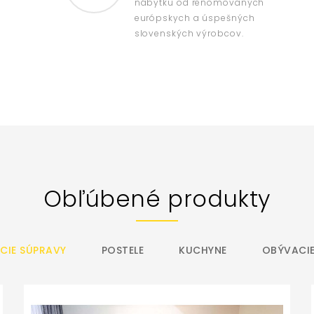
nábytku od renomovaných
európskych a úspešných
slovenských výrobcov.
Obľúbené produkty
CIE SÚPRAVY
POSTELE
KUCHYNE
OBÝVACIE