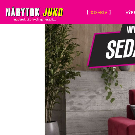
DOMOV
VÝP