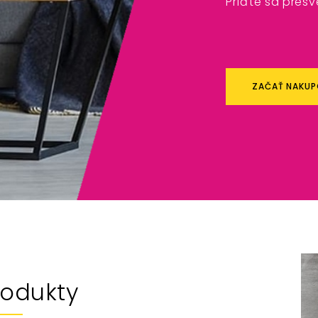
Príďte sa pres
ZAČAŤ NAKU
rodukty