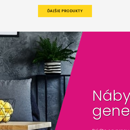
ĎAĽŠIE PRODUKTY
Náby
gene