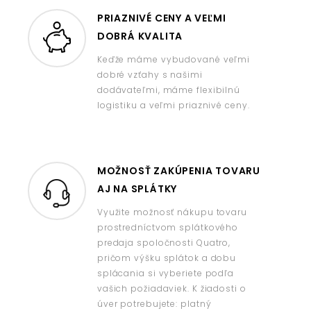
PRIAZNIVÉ CENY A VEĽMI
DOBRÁ KVALITA
Keďže máme vybudované veľmi
dobré vzťahy s našimi
dodávateľmi, máme flexibilnú
logistiku a veľmi priaznivé ceny.
MOŽNOSŤ ZAKÚPENIA TOVARU
AJ NA SPLÁTKY
Využite možnosť nákupu tovaru
prostredníctvom splátkového
predaja spoločnosti Quatro,
pričom výšku splátok a dobu
splácania si vyberiete podľa
vašich požiadaviek. K žiadosti o
úver potrebujete: platný