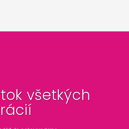
tok všetkých
rácií