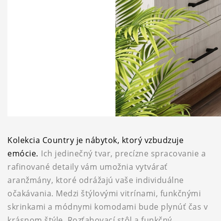
Kolekcia Country je nábytok, ktorý vzbudzuje
emócie.
Ich jedinečný tvar, precízne spracovanie a
rafinované detaily vám umožnia vytvárať
aranžmány, ktoré odrážajú vaše individuálne
očakávania. Medzi štýlovými vitrínami, funkčnými
skrinkami a módnymi komodami bude plynúť čas v
krásnom štýle. Rozťahovací stôl a funkčný