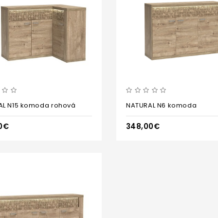
AL N15 komoda rohová
NATURAL N6 komoda
0€
348,00€