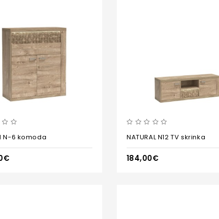
l N-6 komoda
NATURAL N12 TV skrinka
0€
184,00€