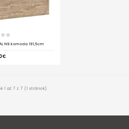
L N9 komoda 191,5cm
00€
 1 až 7 z 7 (1 stránok)