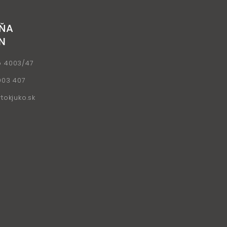
ŇA
N
o 4003/47
903 407
okjuko.sk