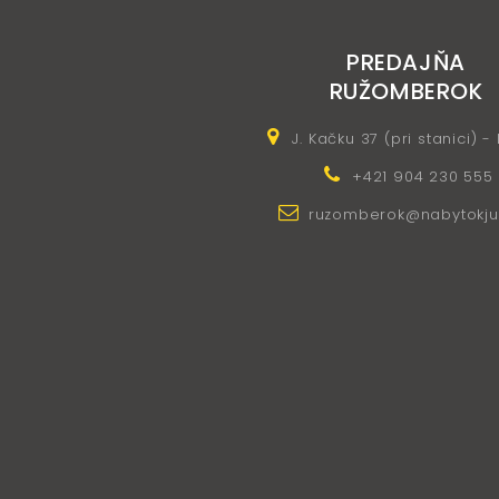
PREDAJŇA
RUŽOMBEROK
J. Kačku 37 (pri stanici) -
+421 904 230 555
ruzomberok@nabytokju