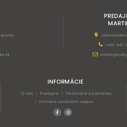
PREDAJ
MARTI
 Likavka
Jilemnickéh
+421 947 
ko.sk
martin@nabyt
INFORMÁCIE
O nás
Predajne
Obchodné podmienky
Ochrana osobných údajov