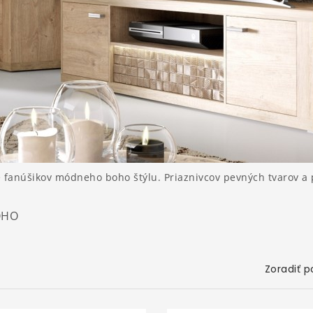
e fanúšikov módneho boho štýlu.
Priaznivcov pevných tvarov a 
OHO
Zoradiť p