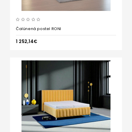
Čalúnená postel RONI
1 252,14€