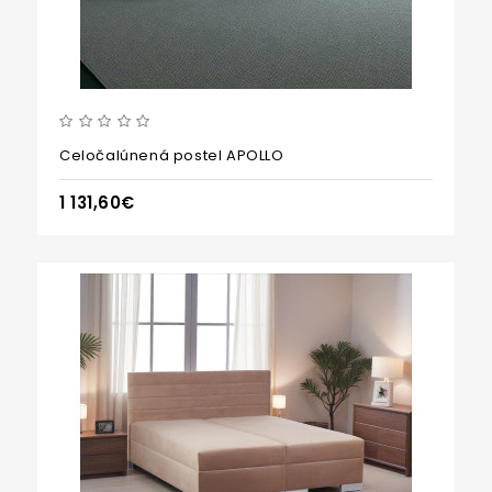
Celočalúnená postel APOLLO
1 131,60€