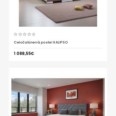
Celočalúnená postel KALIPSO
1 088,55€