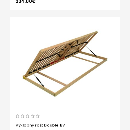
234,00€
Výklopný rošt Double BV