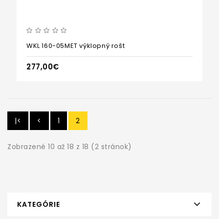
WKL 160-05MET výklopný rošt
277,00€
|<
<
1
2
Zobrazené 10 až 18 z 18 (2 stránok)
KATEGÓRIE