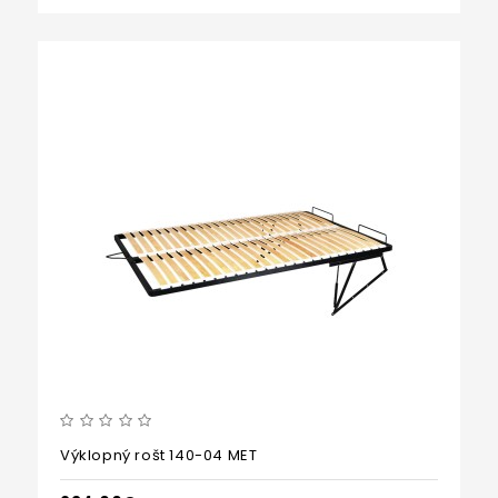
Výklopný rošt 140-04 MET