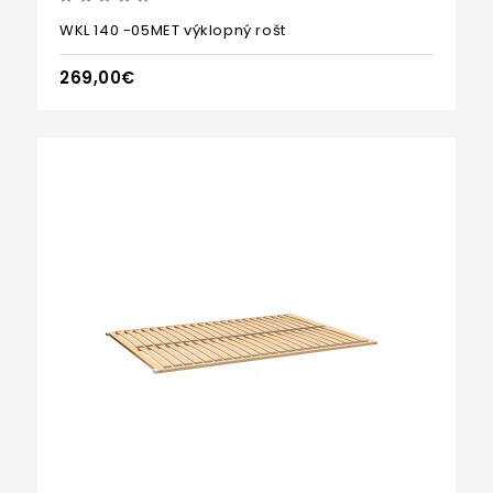
WKL 140 -05MET výklopný rošt
269,00€