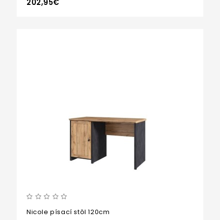
202,95€
Nicole písací stôl 120cm