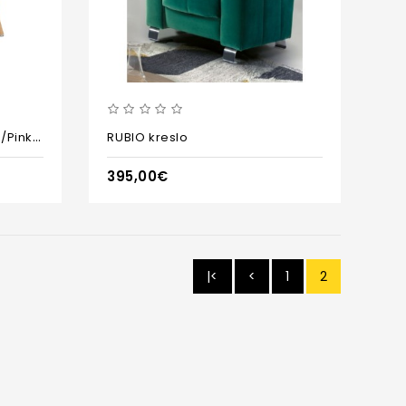
oddychové kreslo AK -302 /Pink2/BR2/
RUBIO kreslo
395,00€
|<
<
1
2