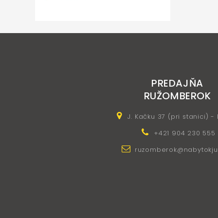
PREDAJŇA
RUŽOMBEROK
J. Kačku 37 (pri stanici) -
+421 904 230 555
ruzomberok@nabytokju