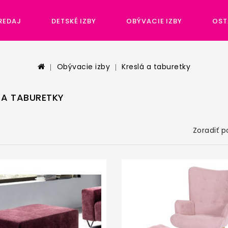
REDAJ
DETSKÉ IZBY
OBÝVACIE IZBY
OST
Obývacie izby
Kreslá a taburetky
 A TABURETKY
Zoradiť p