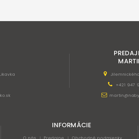
PREDAJ
MARTI
 Likavka
Jilemnickéh
+421 947 
ko.sk
martin@nabyt
INFORMÁCIE
O nás
Predajne
Obchodné podmienky