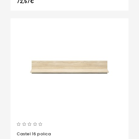
72,57€
Castel 16 polica