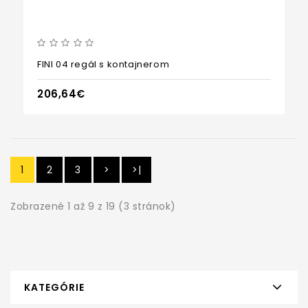
FINI 04 regál s kontajnerom
206,64€
1
2
3
>
>|
Zobrazené 1 až 9 z 19 (3 stránok)
KATEGÓRIE