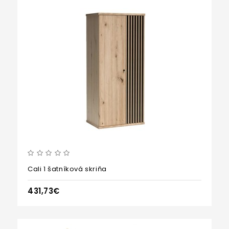
Cali 1 šatníková skriňa
431,73€