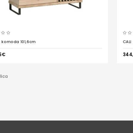
5 komoda 101,6cm
CALI
5€
344
lica