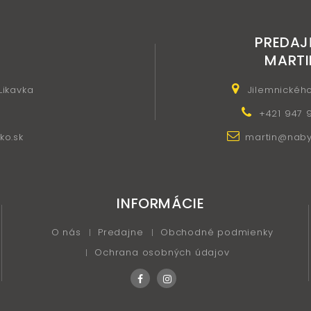
PREDAJ
MARTI
 Likavka
Jilemnickéh
+421 947 
ko.sk
martin@nabyt
INFORMÁCIE
O nás
Predajne
Obchodné podmienky
Ochrana osobných údajov