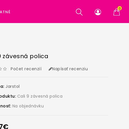
0
ATNÉ
9 závesná polica
Počet recenzií
Napísať recenziu
ca:
Jarstol
oduktu:
Cali 9 závesná polica
nosť:
Na objednávku
57€