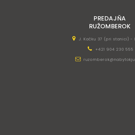
PREDAJŇA
RUŽOMBEROK
J. Kačku 37 (pri stanici) -
+421 904 230 555
ruzomberok@nabytokju