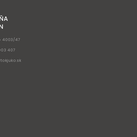
ŇA
N
o 4003/47
903 407
okjuko.sk