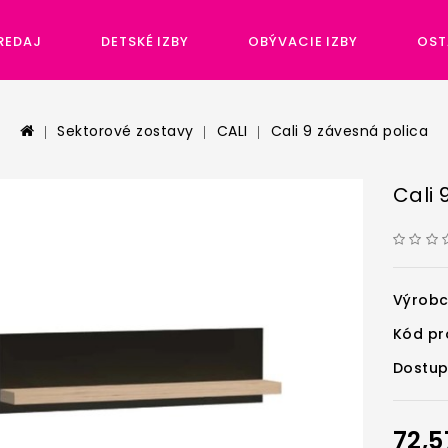
REDAJ
DETSKÉ IZBY
OBÝVACIE IZBY
OST
Sektorové zostavy
CALI
Cali 9 závesná polica
Cali 
Výrob
Kód pr
Dostup
72,