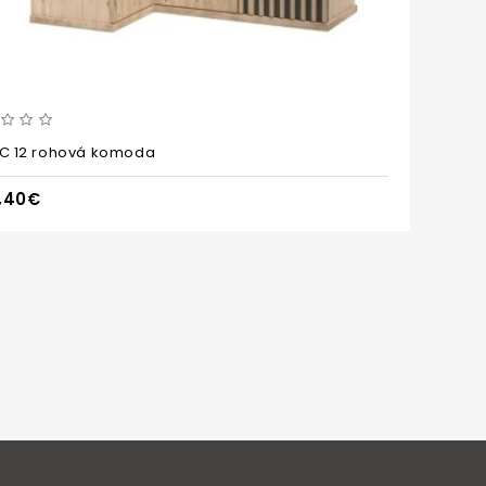
 C 12 rohová komoda
Cal
,40€
36