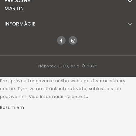
PREDAJŇA
MARTIN
INFORMÁCIE
Nábytok JUKO, s.r.o. © 2026
Pre správne fungovanie nášho webu používame súbory
cookie. Tým, že na stránkach zotrváte, súhlasíte s ich
používaním. Viac informácií nájdete
tu
Rozumiem