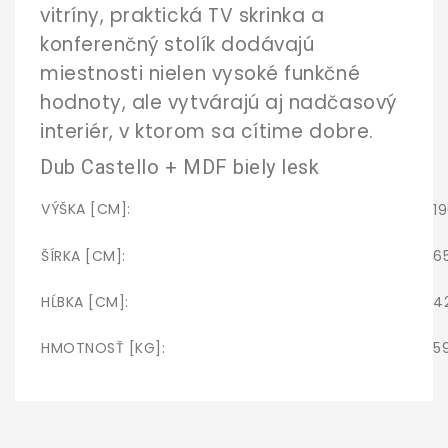
vitríny, praktická TV skrinka a
konferenčný stolík dodávajú
miestnosti nielen vysoké funkčné
hodnoty, ale vytvárajú aj nadčasový
interiér, v ktorom sa cítime dobre.
Dub Castello + MDF biely lesk
VÝŠKA [CM]:
1
ŠÍRKA [CM]:
6
HĹBKA [CM]:
4
HMOTNOSŤ [KG]:
5