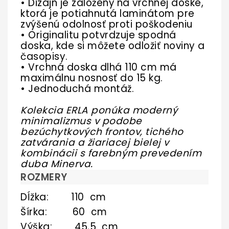
• Dizajn je založený na vrchnej doske,
ktorá je potiahnutá laminátom pre
zvýšenú odolnosť proti poškodeniu
• Originalitu potvrdzuje spodná
doska, kde si môžete odložiť noviny a
časopisy.
• Vrchná doska dlhá 110 cm má
maximálnu nosnosť do 15 kg.
• Jednoduchá montáž.
Kolekcia ERLA ponúka moderný
minimalizmus v podobe
bezúchytkových frontov, tichého
zatvárania a žiariacej bielej v
kombinácii s farebným prevedením
duba Minerva.
ROZMERY
Dĺžka: 110 cm
Šírka: 60 cm
Výška: 45,5 cm