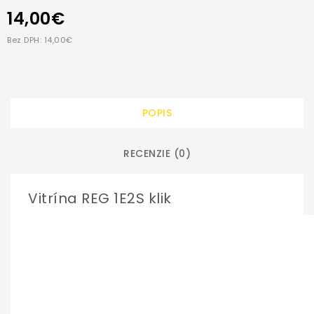
14,00€
Bez DPH: 14,00€
POPIS
RECENZIE (0)
Vitrína REG 1E2S klik
Osvetlenie k sklenenej polici vo vitríne REG1W2S z kolek
ROZMERY
Váha:
0,3 kg