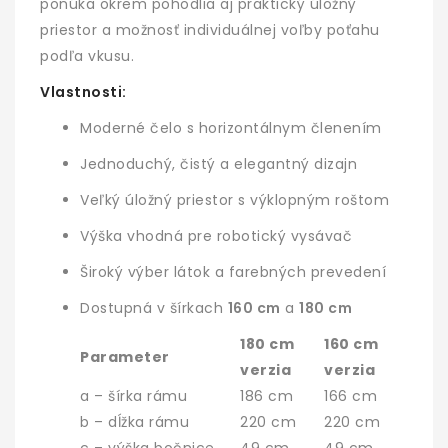
ponúka okrem pohodlia aj praktický úložný
priestor a možnosť individuálnej voľby poťahu
podľa vkusu.
Vlastnosti:
Moderné čelo s horizontálnym členením
Jednoduchý, čistý a elegantný dizajn
Veľký úložný priestor s výklopným roštom
Výška vhodná pre robotický vysávač
Široký výber látok a farebných prevedení
Dostupná v šírkach
160 cm
a
180 cm
180 cm
160 cm
Parameter
verzia
verzia
a – šírka rámu
186 cm
166 cm
b – dĺžka rámu
220 cm
220 cm
c – výška bočnice
49 cm
49 cm