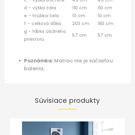
d – výška čela
110 cm
110 cm
e – hrúbka čela
10 cm
10 cm
f – celková dĺžka
203 cm
183 cm
g – hĺbka úložného
57 cm
57 cm
priestoru
Poznámka:
Matrac nie je súčasťou
balenia.
Súvisiace produkty