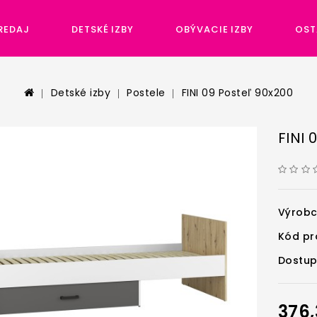
REDAJ
DETSKÉ IZBY
OBÝVACIE IZBY
OST
Detské izby
Postele
FINI 09 Posteľ 90x200
FINI 
Výrob
Kód pr
Dostup
376