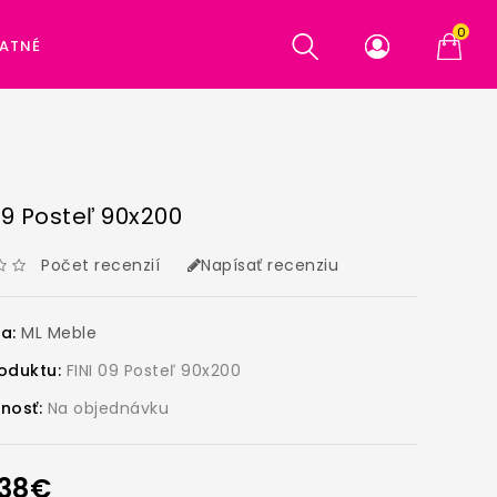
0
ATNÉ
09 Posteľ 90x200
Počet recenzií
Napísať recenziu
ca:
ML Meble
oduktu:
FINI 09 Posteľ 90x200
nosť:
Na objednávku
,38€