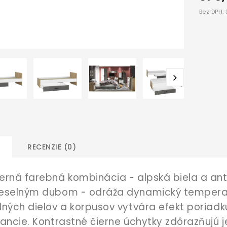
Bez DPH:
RECENZIE (0)
rná farebná kombinácia - alpská biela a antr
eselným dubom - odráža dynamický tempera
ných dielov a korpusov vytvára efekt poriadku
ancie. Kontrastné čierne úchytky zdôrazňujú j