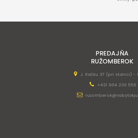
PREDAJŇA
RUŽOMBEROK
J. Kačku 37 (pri stanici) -
+421 904 230 555
ruzomberok@nabytokju