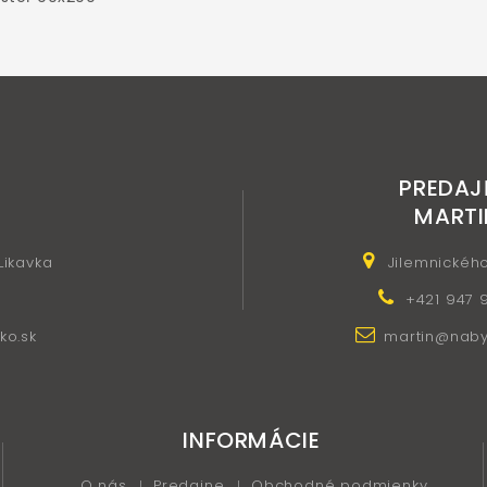
PREDAJ
MARTI
 Likavka
Jilemnickéh
+421 947 
ko.sk
martin@nabyt
INFORMÁCIE
O nás
Predajne
Obchodné podmienky