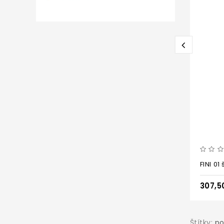
FINI 0
307,5
Štítky:
po