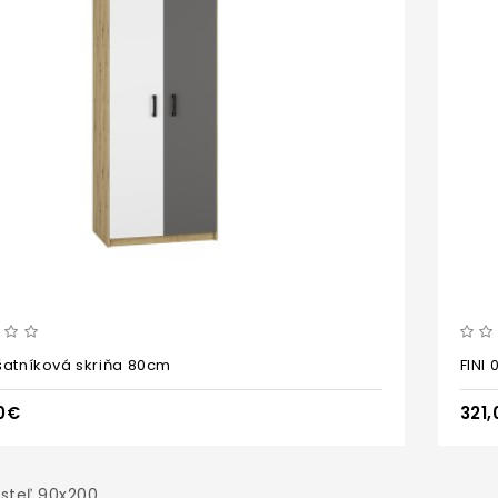
1 šatníková skriňa 80cm
FINI
0€
321
steľ 90x200