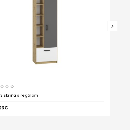
 03 skriňa s regálom
FI
,03€
20