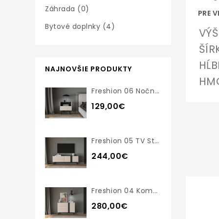
Záhrada (0)
PRE VI
Bytové doplnky (4)
VÝŠ
ŠÍR
HĹB
NAJNOVŠIE PRODUKTY
HMO
Freshion 06 Nočný Stolík
129,00€
Freshion 05 TV Stolík
244,00€
Freshion 04 Komoda
280,00€