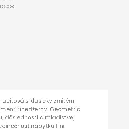
 306,00€
acitová s klasicky zrnitým
ment tínedžerov. Geometria
, dôslednosti a mladistvej
edinečnosť nábytku Fini.