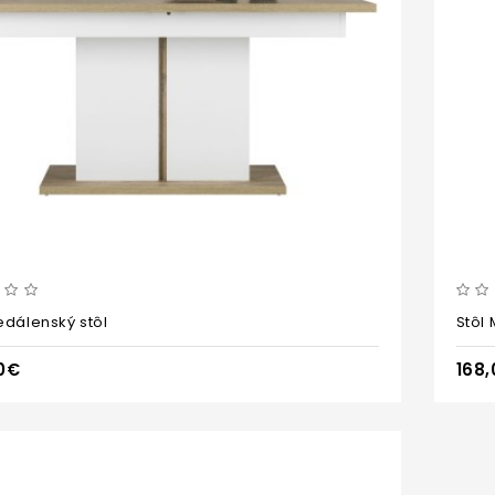
edálenský stôl
Stôl 
0€
168