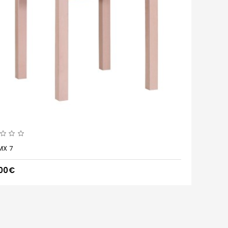
MX 7
,00€