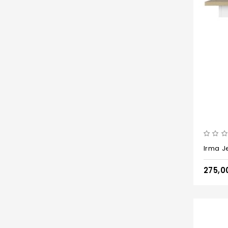
Irma J
275,0