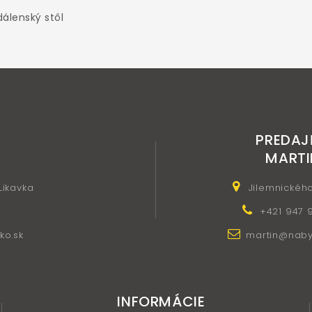
dálenský stôl
PREDAJ
MARTI
 Likavka
Jilemnickéh
+421 947 
ko.sk
martin@nabyt
INFORMÁCIE