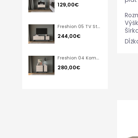
129,00€
Roz
Výšk
Freshion 05 TV Stolík
Šírk
244,00€
Dĺžk
Freshion 04 Komoda
280,00€