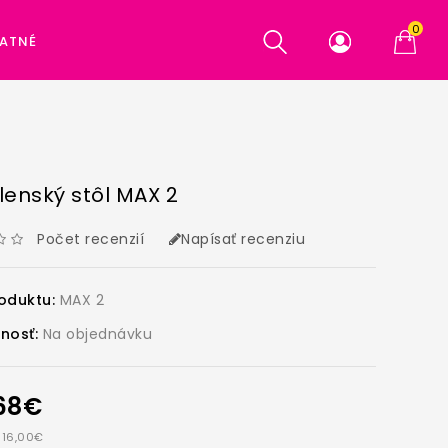
0
ATNÉ
lenský stôl MAX 2
Počet recenzií
Napísať recenziu
oduktu:
MAX 2
nosť:
Na objednávku
,68€
 116,00€