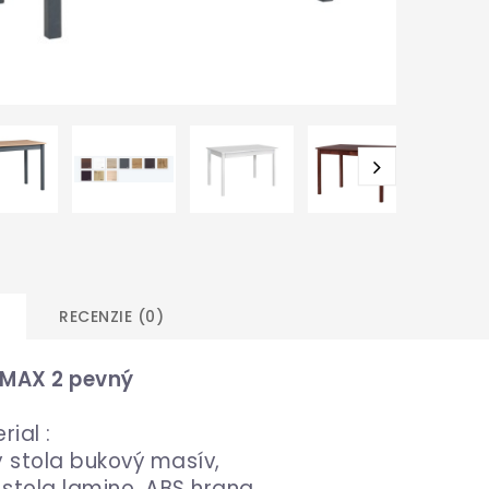
RECENZIE (0)
 MAX 2 pevný
rial :
 stola bukový masív,
 stola lamino, ABS hrana.