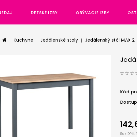
REDAJ
DETSKÉ IZBY
OBÝVACIE IZBY
OST
Kuchyne
Jedálenské stoly
Jedálenský stôl MAX 2
Jedá
Kód pr
Dostup
142
Bez DPH: