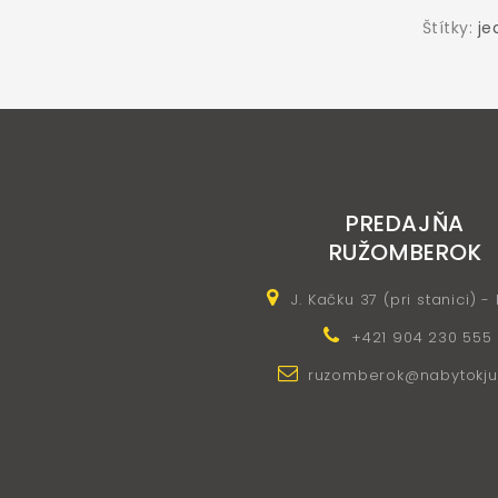
Štítky:
je
PREDAJŇA
RUŽOMBEROK
J. Kačku 37 (pri stanici) -
+421 904 230 555
ruzomberok@nabytokju