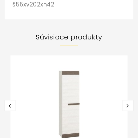
š55xv202xh42
Súvisiace produkty