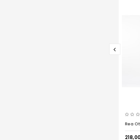
Rea O
218,0