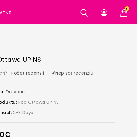
0
ATNÉ
Ottawa UP NS
Počet recenzií
Napísať recenziu
ca:
Drevona
oduktu:
Rea Ottawa UP NS
nosť:
2-3 Days
00€