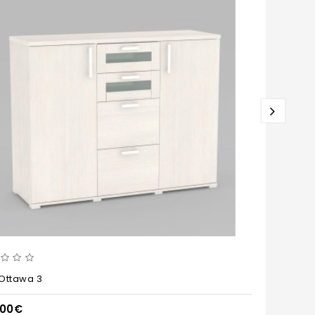
Ottawa 3
Re
,00€
87