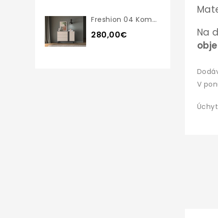
Mate
Freshion 04 Komoda
Na d
280,00€
obj
Dodá
V pon
Úchyt