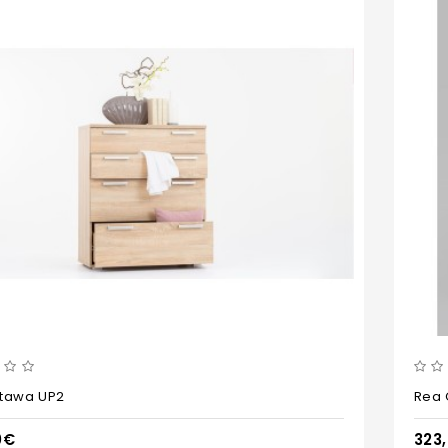
ttawa UP2
Rea 
0€
323