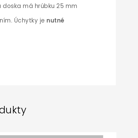
ná doska má hrúbku 25 mm
ením. Úchytky je
nutné
dukty