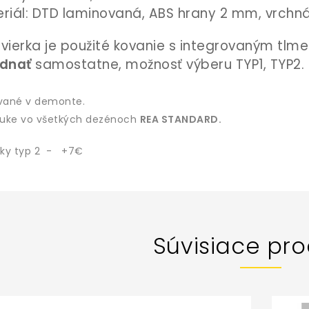
riál: DTD laminovaná, ABS hrany 2 mm, vrch
vierka je použité kovanie s integrovaným tlm
ednať
samostatne, možnosť výberu TYP1, TYP2.
vané v demonte.
uke vo všetkých dezénoch
REA STANDARD.
ky typ 2 - +7€
Súvisiace pro