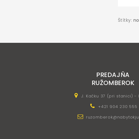
Štítky:
no
PREDAJŇA
RUŽOMBEROK
J. Kačku 37 (pri stanici) -
+421 904 230 555
ruzomberok@nabytokju