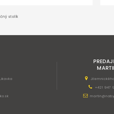
čný stolík
PREDAJ
MARTI
 Likavka
Jilemnickéh
+421 947 
ko.sk
martin@nabyt