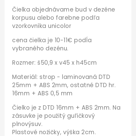
Čielka objednávame bud v dezéne
korpusu alebo farebne podľa
vzorkovníka unicolor
cena čielka je 10-11€ podĺa
vybraného
dezénu.
Rozmer: š50,9 x v45 x h45cm
Materiál: strop - laminovaná DTD
25mm + ABS 2mm, ostatné DTD hr.
16mm + ABS 0,5 mm
Čielko je z DTD 16mm + ABS 2mm. Na
zásuvke je použitý guľičkový
plnovýsuv.
Plastové nožičky, výška 2cm.