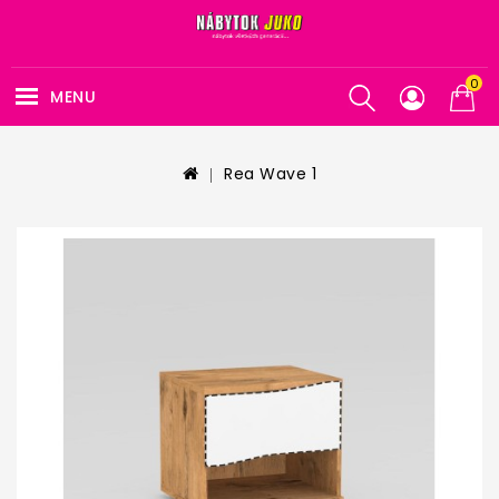
0
MENU
Rea Wave 1