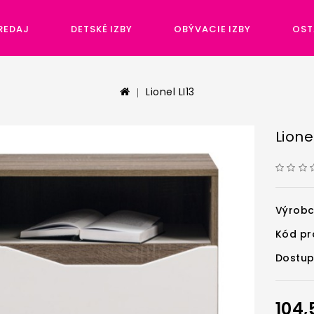
REDAJ
DETSKÉ IZBY
OBÝVACIE IZBY
OST
Lionel LI13
Lionel
Výrob
Kód pr
Dostup
104