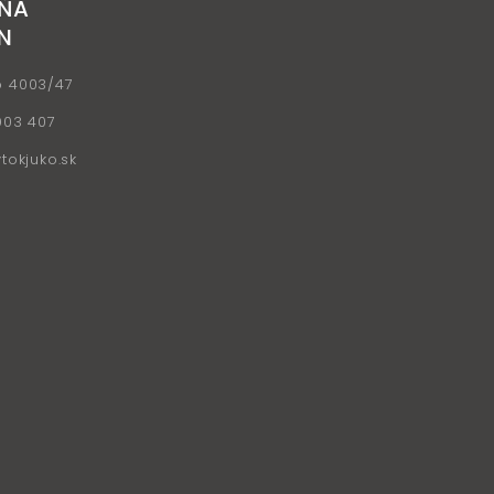
ŇA
N
o 4003/47
903 407
okjuko.sk