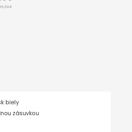
 85,00€
k biely
dnou zásuvkou