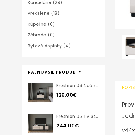
Kancelárie (29)
Predsiene (18)
Kúpeľne (0)
Záhrada (0)
Bytové doplnky (4)
NAJNOVŠIE PRODUKTY
Freshion 06 Nočný Stolík
POPIS
129,00€
Prev
Jedn
Freshion 05 TV Stolík
244,00€
v44x