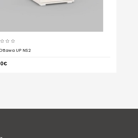
Ottawa UP NS2
Re
00€
74