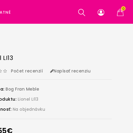
0
ATNÉ
 LI13
Počet recenzií
Napísať recenziu
ca:
Bog Fran Meble
oduktu:
Lionel LI13
nosť:
Na objednávku
,55€