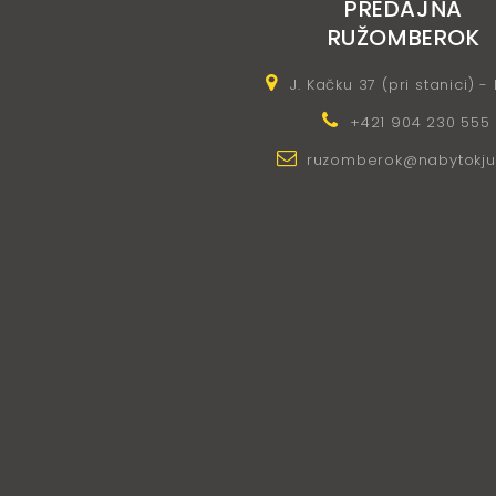
PREDAJŇA
RUŽOMBEROK
J. Kačku 37 (pri stanici) -
+421 904 230 555
ruzomberok@nabytokju