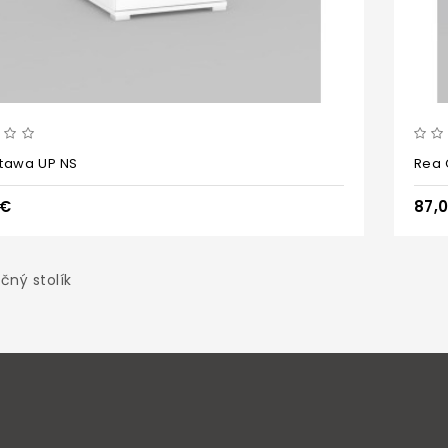
tawa UP NS
Rea 
0€
87,
čný stolík