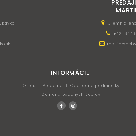
PREDAJ
MARTI
 Likavka
Jilemnickéh
+421 947 
ko.sk
martin@nabyt
INFORMÁCIE
O nás
Predajne
Obchodné podmienky
Ochrana osobných údajov