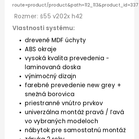
route=product/product&path=112_113&product_id=337
Rozmer: š55 v202x h42
Vlastnosti systému:
drevené MDF úchyty
ABS okraje
vysoká kvalita prevedenia -
laminovaná doska
výnimočný dizajn
farebné prevedenie new grey +
snežná borovica
priestranné vnútro prvkov
univerzálna montáž pravá / ľavá
vo vybraných modeloch
nábytok pre samostatnú montáž