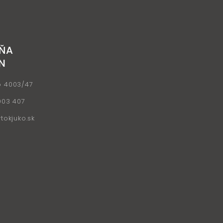
ŇA
N
o 4003/47
903 407
okjuko.sk