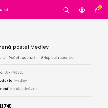
0
ATNÉ
nená postel Medley
Počet recenzií
Napísať recenziu
ca:
LUX-MEBEL
oduktu:
Medley
nosť:
Na objednávku
1,87€