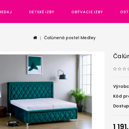
REDAJ
DETSKÉ IZBY
OBÝVACIE IZBY
OST
Čalúnená postel Medley
Čalú
Výrob
Kód pr
Dostup
1 19