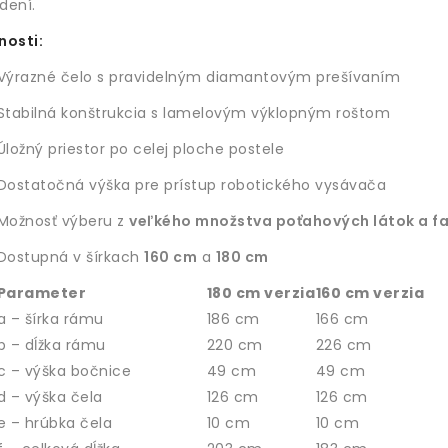
dení.
nosti:
Výrazné čelo s pravidelným diamantovým prešívaním
Stabilná konštrukcia s lamelovým výklopným roštom
Úložný priestor po celej ploche postele
Dostatočná výška pre prístup robotického vysávača
Možnosť výberu z
veľkého množstva poťahových látok a fa
Dostupná v šírkach
160 cm
a
180 cm
Parameter
180 cm verzia
160 cm verzia
a – šírka rámu
186 cm
166 cm
b – dĺžka rámu
220 cm
226 cm
c – výška bočnice
49 cm
49 cm
d – výška čela
126 cm
126 cm
e – hrúbka čela
10 cm
10 cm