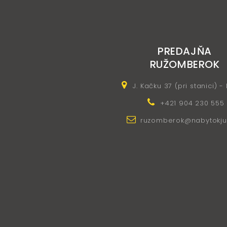
PREDAJŇA
RUŽOMBEROK
J. Kačku 37 (pri stanici) -
+421 904 230 555
ruzomberok@nabytokju