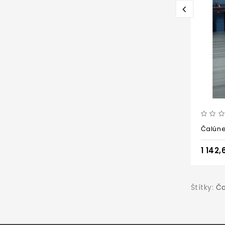
Čalúne
1 142
Štítky:
Ča