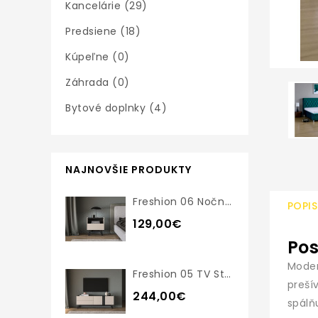
Kancelárie (29)
Predsiene (18)
Kúpeľne (0)
Záhrada (0)
Bytové doplnky (4)
NAJNOVŠIE PRODUKTY
Freshion 06 Nočný Stolík
POPIS
129,00€
Pos
Moder
Freshion 05 TV Stolík
preší
244,00€
spálň