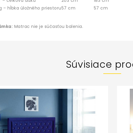
f – celková dĺžka
203 cm
183 cm
g – hĺbka úložného priestoru
57 cm
57 cm
ámka:
Matrac nie je súčasťou balenia.
Súvisiace pro