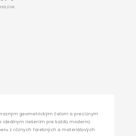
 969,00€
výrazným geometrickým čelom a precíznym
e ideálnym riešením pre každú modernú
ýberu z rôznych farebných a materiálových