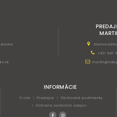
PREDAJ
MARTI
 Likavka
Jilemnickéh
+421 947 
ko.sk
martin@nabyt
INFORMÁCIE
O nás
Predajne
Obchodné podmienky
Ochrana osobných údajov