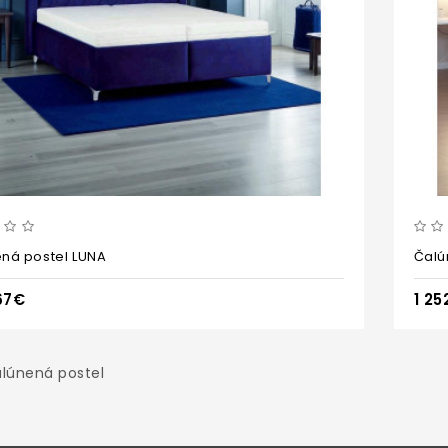
ná postel LUNA
Čalú
,67€
1 25
lúnená postel