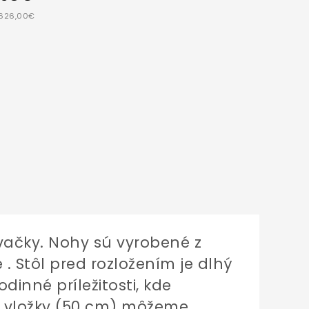
 626,00€
vačky.
Nohy
sú vyrobené z
e
. Stôl pred rozložením je dlhý
dinné príležitosti, kde
j vložky (50 cm) môžeme