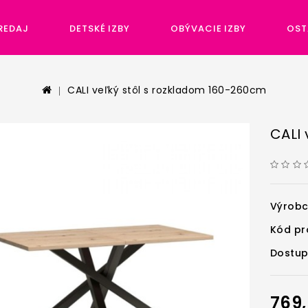
REDAJ
DETSKÉ IZBY
OBÝVACIE IZBY
OST
CALI veľký stôl s rozkladom 160-260cm
CALI 
Výrob
Kód pr
Dostup
769