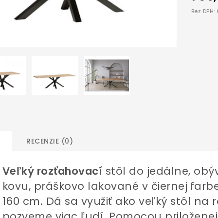
Bez DPH:
RECENZIE (0)
Veľký rozťahovací
stôl do jedálne, obý
kovu, práškovo lakované v
čiernej
farb
160 cm. Dá sa využiť ako veľký stôl na ro
pozveme viac ľudí. Pomocou priložene