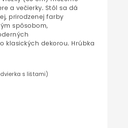
ere
a večierky. Stôl sa dá
j, prirodzenej farby
ovým spôsobom,
moderných
do
klasických
dekorou. Hrúbka
vierka s lištami)