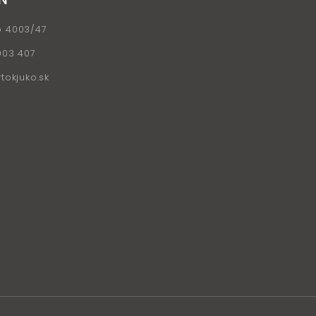
o 4003/47
903 407
okjuko.sk