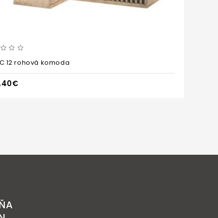
 C 12 rohová komoda
Cal
,40€
36
ŇA
N