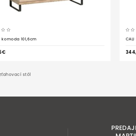
5 komoda 101,6cm
CALI
5€
344
zťahovací stôl
PREDAJ
MARTI