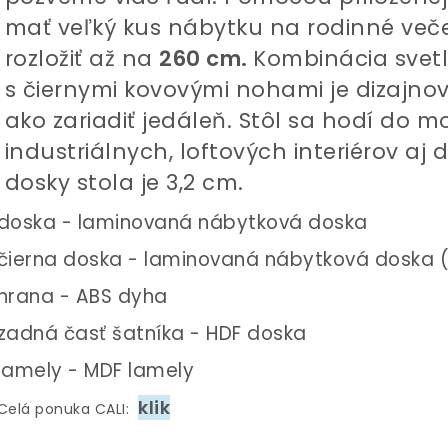
mať
veľký kus nábytku na rodinné več
rozložiť až na
260 cm.
Kombinácia svetle
s
čiernymi
kovovými nohami je dizajn
ako
zariadiť
jedáleň. Stôl sa hodí do 
industriálnych,
loftových
interiérov aj 
dosky stola je 3,2 cm.
doska - laminovaná nábytková doska
čierna doska - laminovaná nábytková doska (d
hrana - ABS dyha
zadná časť šatníka - HDF doska
lamely - MDF lamely
klik
Celá ponuka CALI: