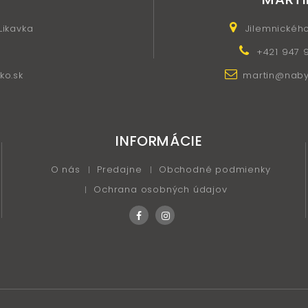
 Likavka
Jilemnickéh
+421 947 
ko.sk
martin@nabyt
INFORMÁCIE
O nás
Predajne
Obchodné podmienky
Ochrana osobných údajov