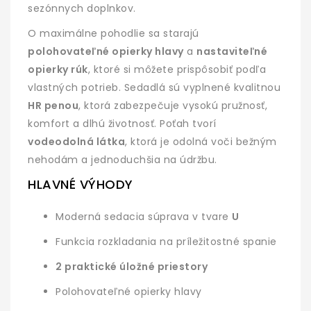
sezónnych doplnkov.
O maximálne pohodlie sa starajú
polohovateľné opierky hlavy
a
nastaviteľné
opierky rúk
, ktoré si môžete prispôsobiť podľa
vlastných potrieb. Sedadlá sú vyplnené kvalitnou
HR penou
, ktorá zabezpečuje vysokú pružnosť,
komfort a dlhú životnosť. Poťah tvorí
vodeodolná látka
, ktorá je odolná voči bežným
nehodám a jednoduchšia na údržbu.
HLAVNÉ VÝHODY
Moderná sedacia súprava v tvare
U
Funkcia rozkladania na príležitostné spanie
2 praktické úložné priestory
Polohovateľné opierky hlavy