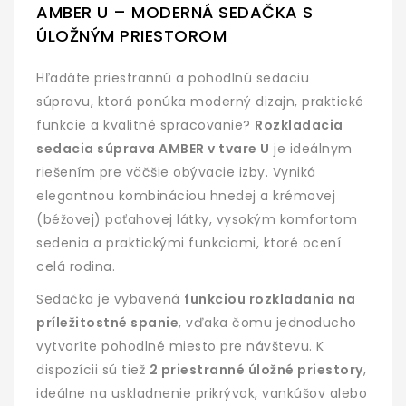
AMBER U – MODERNÁ SEDAČKA S
ÚLOŽNÝM PRIESTOROM
Hľadáte priestrannú a pohodlnú sedaciu
súpravu, ktorá ponúka moderný dizajn, praktické
funkcie a kvalitné spracovanie?
Rozkladacia
sedacia súprava AMBER v tvare U
je ideálnym
riešením pre väčšie obývacie izby. Vyniká
elegantnou kombináciou hnedej a krémovej
(béžovej) poťahovej látky, vysokým komfortom
sedenia a praktickými funkciami, ktoré ocení
celá rodina.
Sedačka je vybavená
funkciou rozkladania na
príležitostné spanie
, vďaka čomu jednoducho
vytvoríte pohodlné miesto pre návštevu. K
dispozícii sú tiež
2 priestranné úložné priestory
,
ideálne na uskladnenie prikrývok, vankúšov alebo