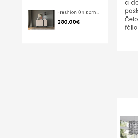
a do
poš
Freshion 04 Komoda
Čel
280,00€
fóli