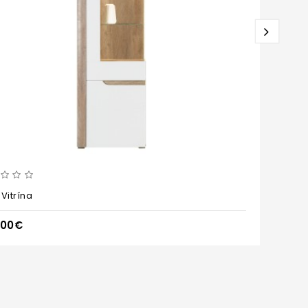
Vitrína
IR
,00€
39