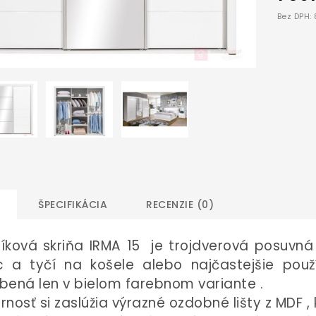
Bez DPH: 
ŠPECIFIKÁCIA
RECENZIE (0)
íková skriňa IRMA 15
je trojdverová posuvná s
c a tyčí na košele alebo najčastejšie pou
obená
len v bielom farebnom variante
.
rnosť si zaslúžia
výrazné ozdobné lišty z MDF
,