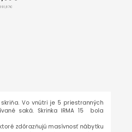
891,87€
kriňa. Vo vnútri je 5 priestranných
žívané saká.
Skrinka IRMA 15
bola
 ktoré zdôrazňujú masívnosť nábytku