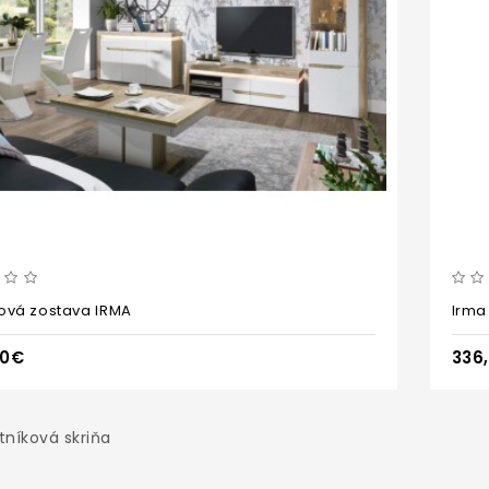
ová zostava IRMA
Irma 
00€
336
tníková skriňa