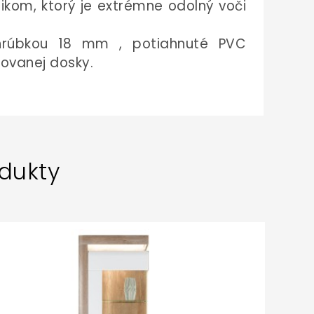
ikom, ktorý je
extrémne odolný voči
hrúbkou 18 mm
, potiahnuté PVC
novanej dosky.
dukty