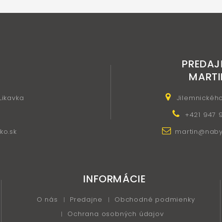
PREDAJ
MARTI
 Likavka
Jilemnickéh
+421 947 
ko.sk
martin@nabyt
INFORMÁCIE
O nás
Predajne
Obchodné podmienky
Ochrana osobných údajov