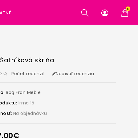
0
ATNÉ
Šatníková skriňa
Počet recenzií
Napísať recenziu
ca:
Bog Fran Meble
oduktu:
Irma 15
nosť:
Na objednávku
7,00€