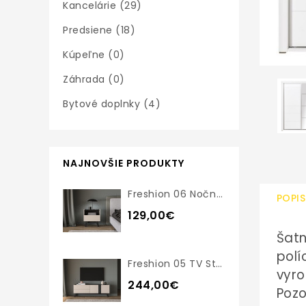
Kancelárie (29)
Predsiene (18)
Kúpeľne (0)
Záhrada (0)
Bytové doplnky (4)
NAJNOVŠIE PRODUKTY
Freshion 06 Nočný Stolík
POPIS
129,00€
Šatn
polí
Freshion 05 TV Stolík
vyr
244,00€
Pozo