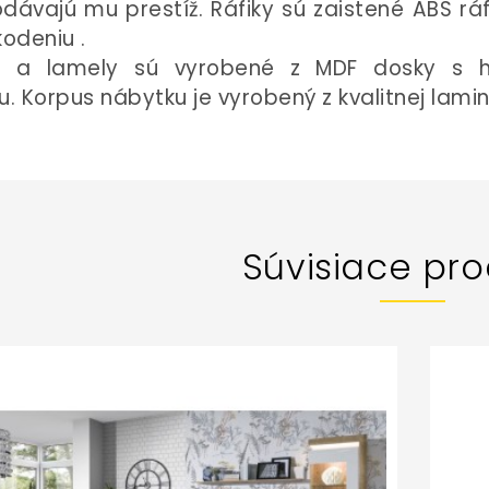
dávajú mu prestíž. Ráfiky sú zaistené ABS ráf
kodeniu
.
o a lamely sú vyrobené z
MDF dosky s 
ou. Korpus nábytku je vyrobený z
kvalitnej lami
Súvisiace pro