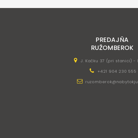
PREDAJŇA
RUŽOMBEROK
J. Kačku 37 (pri stanici) -
+421 904 230 555
ruzomberok@nabytokju