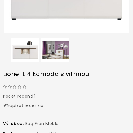
Lionel LI4 komoda s vitrínou
Počet recenzií
Napísať recenziu
Výrobca:
Bog Fran Meble