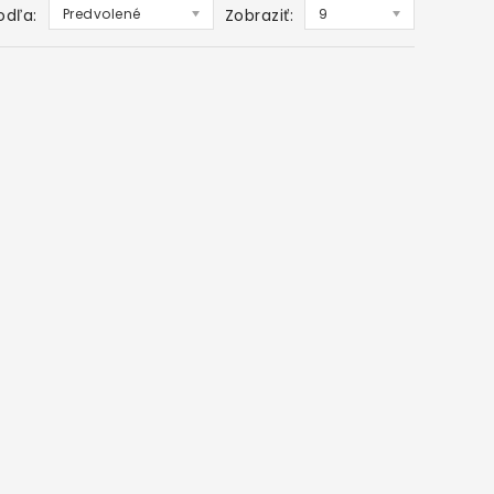
odľa:
Predvolené
Zobraziť:
9