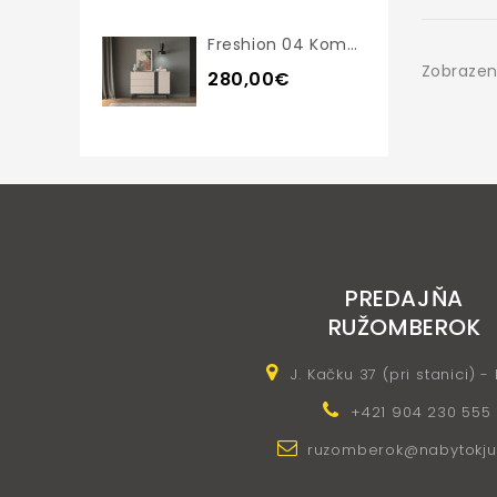
Freshion 04 Komoda
Zobrazené
280,00€
PREDAJŇA
RUŽOMBEROK
J. Kačku 37 (pri stanici) -
+421 904 230 555
ruzomberok@nabytokju