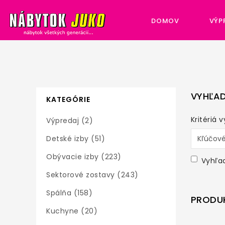
DOMOV
VÝP
VYHĽAD
KATEGÓRIE
Kritériá 
Výpredaj (2)
Detské izby (51)
Obývacie izby (223)
Vyhľa
Sektorové zostavy (243)
Spálňa (158)
PRODUK
Kuchyne (20)