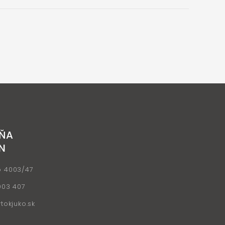
ŇA
N
o 4003/47
903 407
okjuko.sk