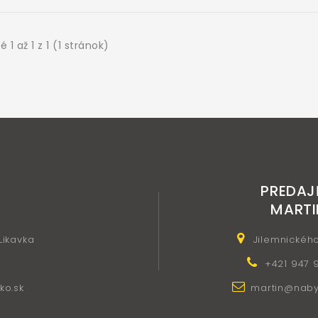
 1 až 1 z 1 (1 stránok)
PREDAJ
MARTI
 Likavka
Jilemnickéh
+421 947 
ko.sk
martin@nabyt