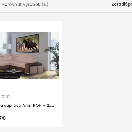
Zoradiť p
Porovnať výrobok (0)
Sedacia súprava Amir ROH + 2xTab
67€