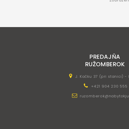
Zobrazené
PREDAJŇA
RUŽOMBEROK
J. Kačku 37 (pri stanici) -
+421 904 230 555
ruzomberok@nabytokju