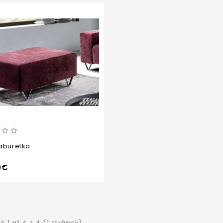
aburetka
0€