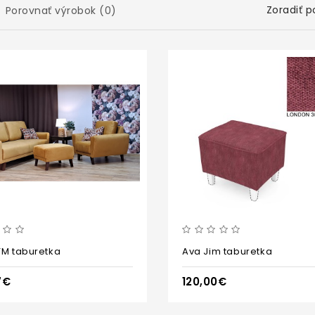
Zoradiť p
Porovnať výrobok (0)
TM taburetka
Ava Jim taburetka
7€
120,00€