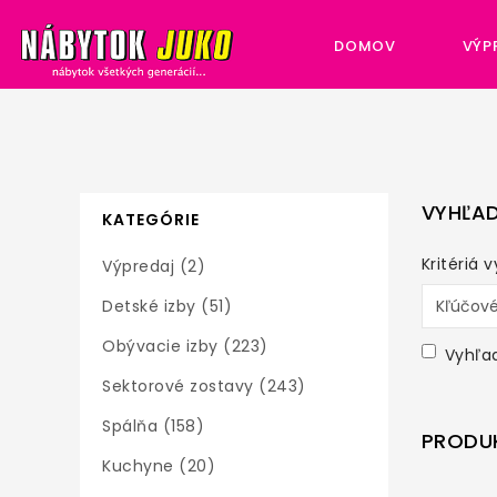
DOMOV
VÝP
VYHĽAD
KATEGÓRIE
Kritériá 
Výpredaj (2)
Detské izby (51)
Obývacie izby (223)
Vyhľa
Sektorové zostavy (243)
Spálňa (158)
PRODUK
Kuchyne (20)