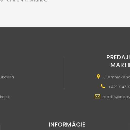
 1 až 4 z 4 (1 stránok)
PREDAJ
MARTI
 Likavka
Jilemnickéh
+421 947 
ko.sk
martin@nabyt
INFORMÁCIE